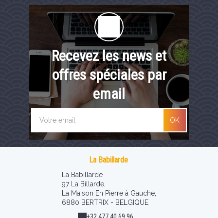
Recevez les news et
offres spéciales par
email
OK
La Babillarde
La Babillarde
97 La Billarde,
La Maison En Pierre à Gauche,
6880 BERTRIX - BELGIQUE
+32 477 40 69 96